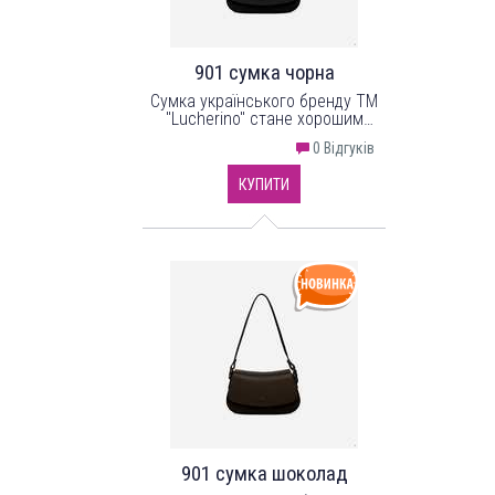
901 сумка чорна
Сумка українського бренду ТМ
"Lucherino" стане хорошим
придбанням не на один рік.
0 Відгуків
Невелика жіноча сумочка
виготовлена з високоякісного
КУПИТИ
шкірзамінника та якісної
надійної фурнітури в кольорі -
нікель.
901 сумка шоколад