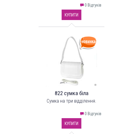
"LucheRino". Виріб з надійного
0 Відгуків
шкірозамінника.
КУПИТИ
822 сумка біла
Сумка на три відділення.
0 Відгуків
КУПИТИ