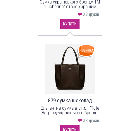
Сумка українського бренду ТМ
"Lucherino" стане хорошим
придбанням не на один рік.
0 Відгуків
Невелика жіноча сумочка
виготовлена з високоякісного
КУПИТИ
шкірзамінника та якісної
надійної фурнітури в кольорі -
нікель.
879 сумка шоколад
Елегантна сумка в стилі "Tote
Bag" від українського бренду
"LucheRino" виготовлена з
0 Відгуків
високоякісного шкірзамінника
та фурнітури в кольорі - нікель.
КУПИТИ