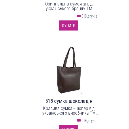
Оригінальна сумочка від
українського бренду ТМ
"LucheRino". Виріб з надійного
0 Відгуків
шкірозамінника.
КУПИТИ
518 сумка шоколад н
Красива сумка - шопер від
українського виробника ТМ
"LucheRino". Сумка
0 Відгуків
виготовлена з високоякісного
шкірзамінника та надійної