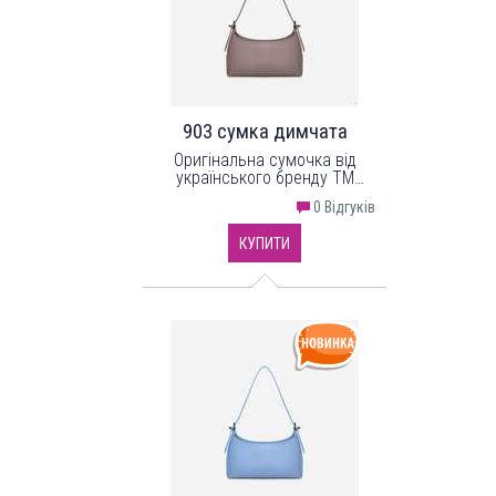
903 сумка димчата
Оригінальна сумочка від
українського бренду ТМ
"LucheRino". Виріб з надійного
0 Відгуків
шкірозамінника.
КУПИТИ