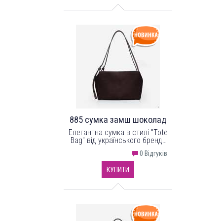
надійної фурнітури в кольорі -
нікель. Одне відділення з
однією кишенею на застібці.
885 сумка замш шоколад
Елегантна сумка в стилі "Tote
Bag" від українського бренду
"LucheRino" виготовлена з
0 Відгуків
високоякісного шкірзамінника
та фурнітури в кольорі - нікель.
КУПИТИ