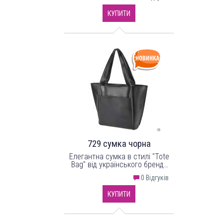
та фурнітури в кольорі - нікель.
КУПИТИ
729 сумка чорна
Елегантна сумка в стилі "Tote
Bag" від українського бренду
"LucheRino" виготовлена з
0 Відгуків
високоякісного шкірзамінника
та фурнітури в кольорі - нікель.
КУПИТИ