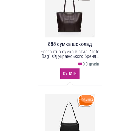
888 сумка шоколад
Елегантна сумка в стилі "Tote
Bag" від українського бренду
"LucheRino" виготовлена з
0 Відгуків
високоякісного шкірзамінника
та фурнітури в кольорі - нікель.
КУПИТИ