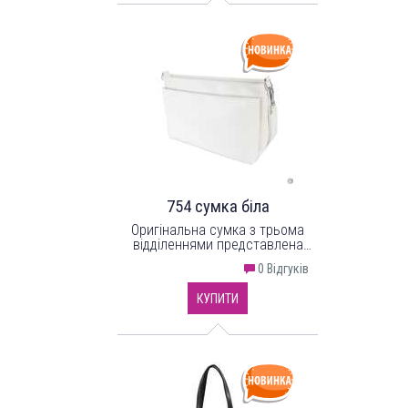
754 сумка біла
Оригінальна сумка з трьома
відділеннями представлена
українським брендом ТМ
0 Відгуків
"Lucherino". Виготовлена з
високоякісного
КУПИТИ
шкірозамінника та надійної
текстильної підкладки.