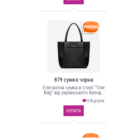
879 сумка чорна
Елегантна сумка в стилі "Tote
Bag" від українського бренду
"LucheRino" виготовлена з
0 Відгуків
високоякісного шкірзамінника
та фурнітури в кольорі - нікель.
КУПИТИ