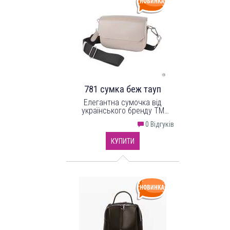
781 сумка беж тауп
Елегантна сумочка від
українського бренду ТМ
"LucheRino" виготовлена з
0 Відгуків
шкірозамінника високої якості
та красивої надійної фурнітури.
КУПИТИ