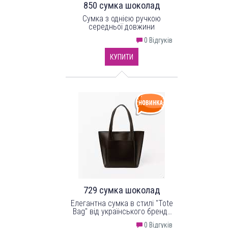
850 сумка шоколад
Сумка з однією ручкою
середньої довжини
0 Відгуків
КУПИТИ
729 сумка шоколад
Елегантна сумка в стилі "Tote
Bag" від українського бренду
"LucheRino" виготовлена з
0 Відгуків
високоякісного шкірзамінника