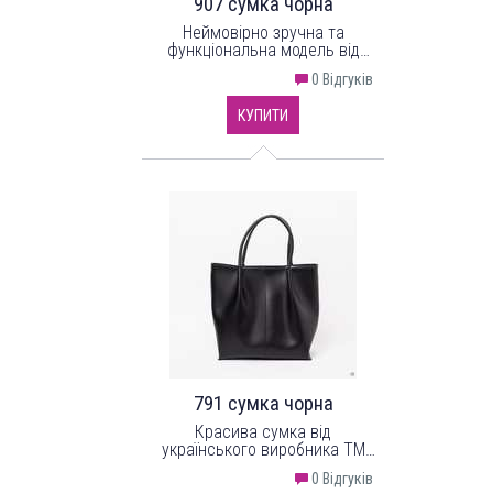
907 сумка чорна
Неймовірно зручна та
функціональна модель від
українського бренду
0 Відгуків
LucheRino.
КУПИТИ
791 сумка чорна
Красива сумка від
українського виробника ТМ
"LucheRino". Сумка
0 Відгуків
виготовлена з високоякісного