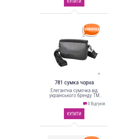
КУПИТИ
міцної підкладки.
781 сумка чорна
Елегантна сумочка від
українського бренду ТМ
"LucheRino" виготовлена з
0 Відгуків
шкірозамінника високої якості
та красивої надійної фурнітури.
КУПИТИ