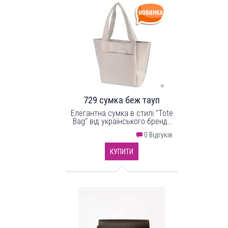
виробу. Одна ручка середньої
довжини та один довгий
регульований ремінець.
729 сумка беж тауп
Елегантна сумка в стилі "Tote
Bag" від українського бренду
"LucheRino" виготовлена з
0 Відгуків
високоякісного шкірзамінника
та фурнітури в кольорі - нікель.
КУПИТИ