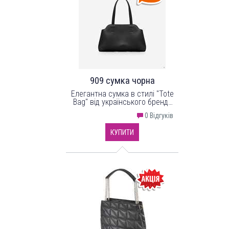
909 сумка чорна
Елегантна сумка в стилі "Tote
Bag" від українського бренду
"LucheRino" виготовлена з
0 Відгуків
високоякісного шкірзамінника
та фурнітури в кольорі - нікель.
КУПИТИ