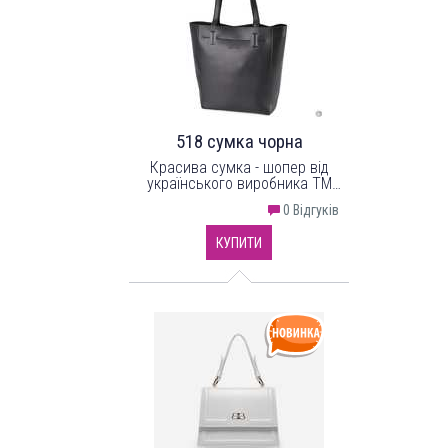
518 сумка чорна
Красива сумка - шопер від
українського виробника ТМ
"LucheRino". Сумка
0 Відгуків
виготовлена з високоякісного
шкірзамінника та надійної
КУПИТИ
міцної підкладки.