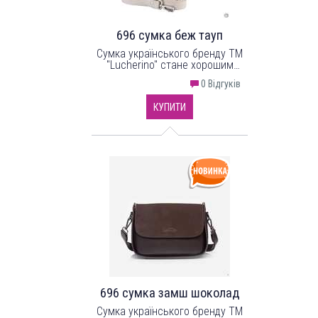
696 сумка беж тауп
Сумка українського бренду ТМ
"Lucherino" стане хорошим
придбанням не на один рік.
0 Відгуків
Невелика жіноча сумочка
виготовлена з високоякісного
КУПИТИ
шкірзамінника та якісної
надійної фурнітури в кольорі -
нікель. Одне відділення з
однією кишенею на застібці.
696 сумка замш шоколад
Сумка українського бренду ТМ