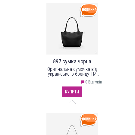
897 сумка чорна
Оригінальна сумочка від
українського бренду ТМ
"LucheRino". Виріб з надійного
0 Відгуків
шкірозамінника.
КУПИТИ