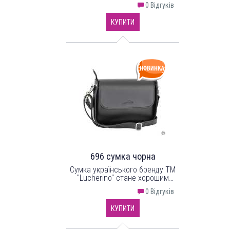
0 Відгуків
КУПИТИ
696 сумка чорна
Сумка українського бренду ТМ
"Lucherino" стане хорошим
придбанням не на один рік.
0 Відгуків
Невелика жіноча сумочка
виготовлена з високоякісного
КУПИТИ
шкірзамінника та якісної
надійної фурнітури в кольорі -
нікель. Одне відділення з