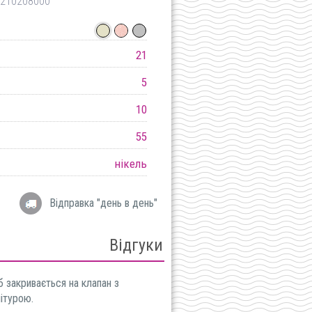
210208000
21
5
10
55
нікель
Відправка "день в день"
Відгуки
ітурою.