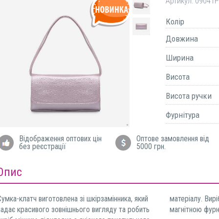
Артикул:
09041P
Колір
Довжина
Ширина
Висота
Висота ручки
Фурнітура
Відображення оптових цін
Оптове замовлення від
без реєстрації
5000 грн.
Опис
Сумка-клатч виготовлена зі шкірзамінника, який
матеріалу. Виріб закривається на клапан з
надає красивого зовнішнього вигляду та робить
магнітною фурн